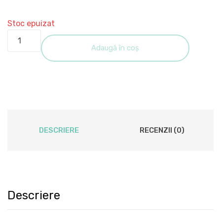
Stoc epuizat
Cantitate
Ghete
Adaugă în coș
dama
din
piele
naturala
-
Bordo
DESCRIERE
RECENZII (0)
Perie
-
GX22
BP
Descriere