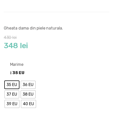
Gheata dama din piele naturala.
430
lei
Prețul
Prețul
348
lei
inițial
curent
Marime
a
este:
: 35 EU
fost:
348 lei.
35 EU
36 EU
430 lei.
37 EU
38 EU
39 EU
40 EU