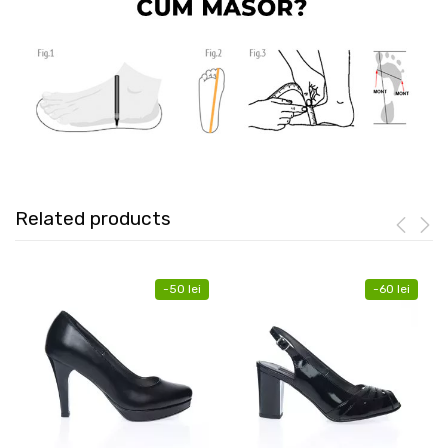
Related products
-
50
lei
-
60
lei