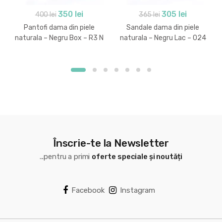
Prețul
Prețul
Prețul
Prețul
350
lei
305
lei
400
lei
365
lei
inițial
curent
inițial
curent
Pantofi dama din piele
Sandale dama din piele
a
este:
a
este:
naturala – Negru Box – R3 N
naturala – Negru Lac – 024
NL
fost:
350 lei.
fost:
305 lei.
400 lei.
365 lei.
Înscrie-te la Newsletter
...pentru a primi
oferte speciale și noutăți
Facebook
Instagram