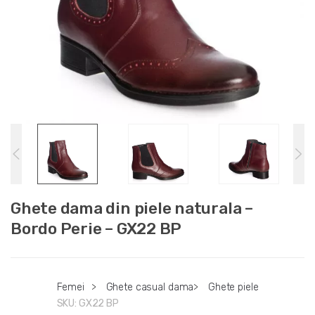
Ghete dama din piele naturala –
Bordo Perie – GX22 BP
Femei
>
Ghete casual dama
>
Ghete piele
SKU:
GX22 BP